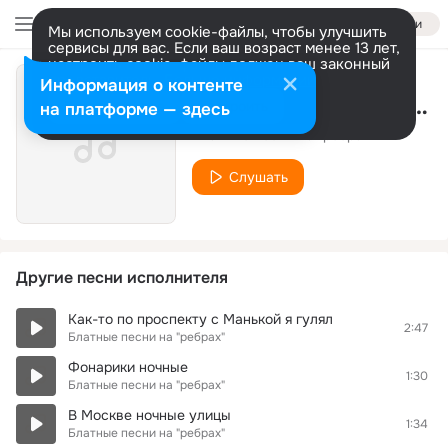
Войти
Мы используем cookie-файлы, чтобы улучшить
сервисы для вас. Если ваш возраст менее 13 лет,
настроить cookie-файлы должен ваш законный
представитель.
Больше информации
Информация о контенте
13. В ЭТОМ ПАРКЕ ГУСТОМ ( С.СОРОКИН )
Разрешить все
Настроить
на платформе — здесь
Блатные песни на "ребрах"
Слушать
Другие песни исполнителя
Как-то по проспекту с Манькой я гулял
2:47
Блатные песни на "ребрах"
Фонарики ночные
1:30
Блатные песни на "ребрах"
В Москве ночные улицы
1:34
Блатные песни на "ребрах"