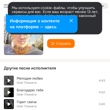
Войти
Мы используем cookie-файлы, чтобы улучшить
сервисы для вас. Если ваш возраст менее 13 лет,
настроить cookie-файлы должен ваш законный
представитель.
Больше информации
Информация о контенте
Боже верую
Разрешить все
Настроить
на платформе — здесь
Олег Планета
Слушать
Другие песни исполнителя
Мелодия любви
4:43
Олег Планета
Благодарю тебя
4:02
Олег Планета
Горит свеча
3:40
Олег Планета