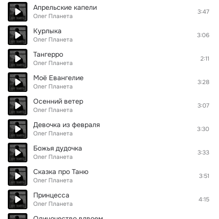
Апрельские капели
3:47
Олег Планета
Курлыка
3:06
Олег Планета
Тангерро
2:11
Олег Планета
Моё Евангелие
3:28
Олег Планета
Осенний ветер
3:07
Олег Планета
Девочка из февраля
3:30
Олег Планета
Божья дудочка
3:33
Олег Планета
Сказка про Таню
3:51
Олег Планета
Принцесса
4:15
Олег Планета
Одиночество вдвоем