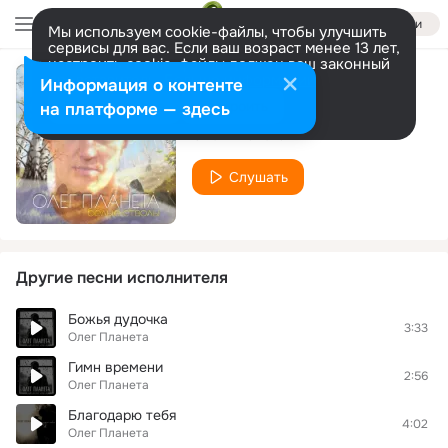
Войти
Мы используем cookie-файлы, чтобы улучшить
сервисы для вас. Если ваш возраст менее 13 лет,
настроить cookie-файлы должен ваш законный
представитель.
Больше информации
Информация о контенте
Я помню ночь
Разрешить все
Настроить
на платформе — здесь
Олег Планета
Слушать
Другие песни исполнителя
Божья дудочка
3:33
Олег Планета
Гимн времени
2:56
Олег Планета
Благодарю тебя
4:02
Олег Планета