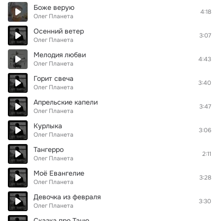
Боже верую
4:18
Олег Планета
Осенний ветер
3:07
Олег Планета
Мелодия любви
4:43
Олег Планета
Горит свеча
3:40
Олег Планета
Апрельские капели
3:47
Олег Планета
Курлыка
3:06
Олег Планета
Тангерро
2:11
Олег Планета
Моё Евангелие
3:28
Олег Планета
Девочка из февраля
3:30
Олег Планета
Сказка про Таню