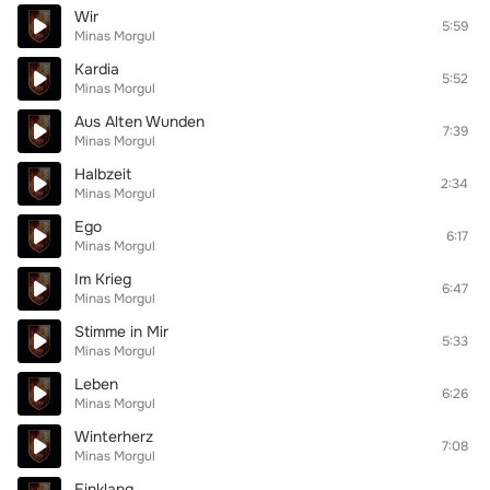
Wir
5:59
Minas Morgul
Kardia
5:52
Minas Morgul
Aus Alten Wunden
7:39
Minas Morgul
Halbzeit
2:34
Minas Morgul
Ego
6:17
Minas Morgul
Im Krieg
6:47
Minas Morgul
Stimme in Mir
5:33
Minas Morgul
Leben
6:26
Minas Morgul
Winterherz
7:08
Minas Morgul
Einklang