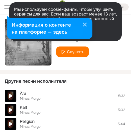
Войти
Мы используем cookie-файлы, чтобы улучшить
сервисы для вас. Если ваш возраст менее 13 лет,
настроить cookie-файлы должен ваш законный
представитель.
Больше информации
Информация о контенте
Inter Stellas
Разрешить все
Настроить
на платформе — здесь
Minas Morgul
Слушать
Другие песни исполнителя
Ära
5:32
Minas Morgul
Kalt
5:02
Minas Morgul
Religion
5:44
Minas Morgul