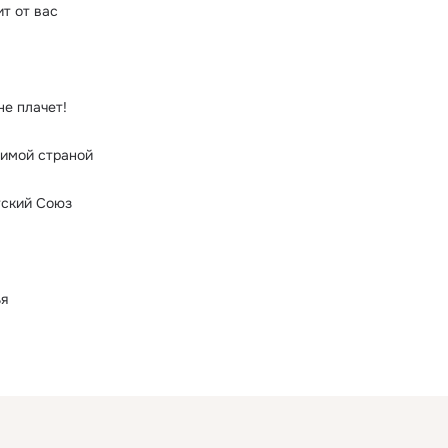
т от вас
не плачет!
бимой страной
тский Союз
ья