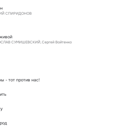
он
ИЙ СПИРИДОНОВ
 живой
ОСЛАВ СУМИШЕВСКИЙ
Сергей Войтенко
ы - тот против нас!
ить
ну
арод