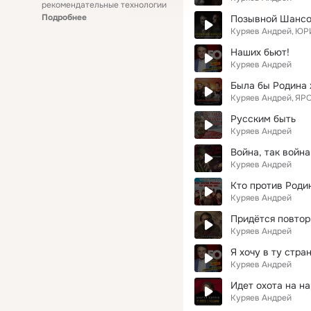
рекомендательные технологии
Подробнее
Позывной Шанс
Куряев Андрей
ЮР
Наших бьют!
Куряев Андрей
Была бы Родина
Куряев Андрей
ЯР
Русским быть
Куряев Андрей
Война, так война
Куряев Андрей
Кто против Родин
Куряев Андрей
Придётся повтор
Куряев Андрей
Я хочу в ту стра
Куряев Андрей
Идет охота на н
Куряев Андрей