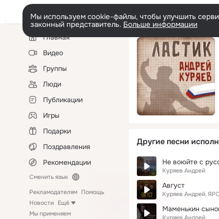
Мы используем cookie-файлы, чтобы улучшить сервис
законный представитель.
Больше информации
Левая
Главная
колонка
Видео
Группы
Люди
Публикации
Игры
Подарки
Другие песни исполн
Поздравления
Не воюйте с рус
Рекомендации
Куряев Андрей
Сменить язык
Август
Рекламодателям
Помощь
Куряев Андрей
ЯР
Новости
Ещё
Маменькин сыно
Мы применяем
Куряев Андрей