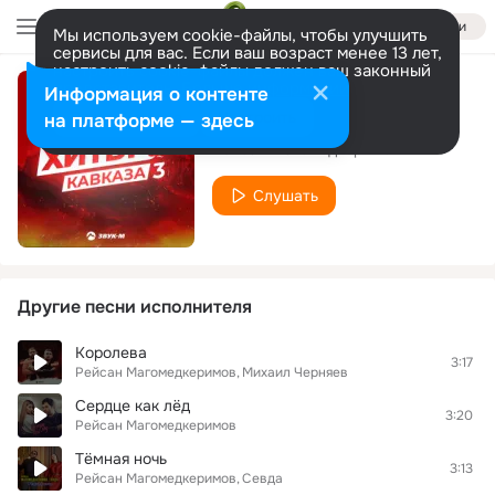
Войти
Мы используем cookie-файлы, чтобы улучшить
сервисы для вас. Если ваш возраст менее 13 лет,
настроить cookie-файлы должен ваш законный
представитель.
Больше информации
Информация о контенте
Губа не дура
Разрешить все
Настроить
на платформе — здесь
Рейсан Магомедкеримов
Слушать
Другие песни исполнителя
Королева
3:17
Рейсан Магомедкеримов
Михаил Черняев
Сердце как лёд
3:20
Рейсан Магомедкеримов
Тёмная ночь
3:13
Рейсан Магомедкеримов
Севда