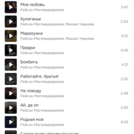
Моя любовь
3:47
Рейсан Магомедкеримов
Хулиганье
2:24
Рейсан Магомедкеримов
Михаил Черняев
Марихуана
3:22
Рейсан Магомедкеримов
Михаил Черняев
Предки
4:26
Рейсан Магомедкеримов
Бомбита
4:21
Рейсан Магомедкеримов
Работайте, братья!
2:32
Рейсан Магомедкеримов
На поводу
2:48
Рейсан Магомедкеримов
Ай, да оп
2:50
Рейсан Магомедкеримов
Родная моя
4:25
Рейсан Магомедкеримов
Салам всем четким пацанам