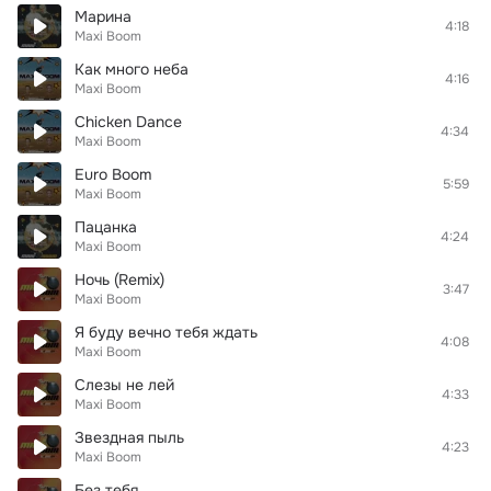
Марина
4:18
Maxi Boom
Как много неба
4:16
Maxi Boom
Chicken Dance
4:34
Maxi Boom
Euro Boom
5:59
Maxi Boom
Пацанка
4:24
Maxi Boom
Ночь (Remix)
3:47
Maxi Boom
Я буду вечно тебя ждать
4:08
Maxi Boom
Слезы не лей
4:33
Maxi Boom
Звездная пыль
4:23
Maxi Boom
Без тебя