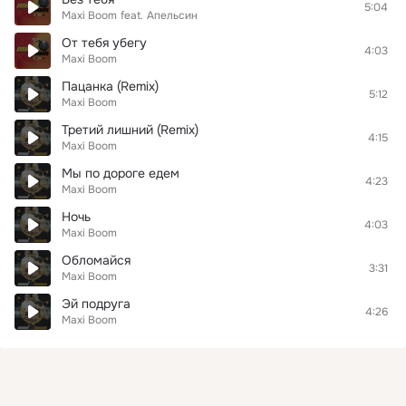
5:04
Maxi Boom
feat.
Апельсин
От тебя убегу
4:03
Maxi Boom
Пацанка (Remix)
5:12
Maxi Boom
Третий лишний (Remix)
4:15
Maxi Boom
Мы по дороге едем
4:23
Maxi Boom
Ночь
4:03
Maxi Boom
Обломайся
3:31
Maxi Boom
Эй подруга
4:26
Maxi Boom