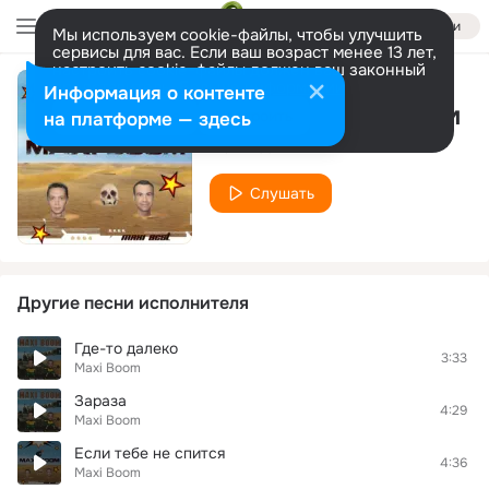
Войти
Мы используем cookie-файлы, чтобы улучшить
сервисы для вас. Если ваш возраст менее 13 лет,
настроить cookie-файлы должен ваш законный
представитель.
Больше информации
Информация о контенте
Мы по дороге едем
Разрешить все
Настроить
на платформе — здесь
Maxi Boom
Слушать
Другие песни исполнителя
Где-то далеко
3:33
Maxi Boom
Зараза
4:29
Maxi Boom
Если тебе не спится
4:36
Maxi Boom