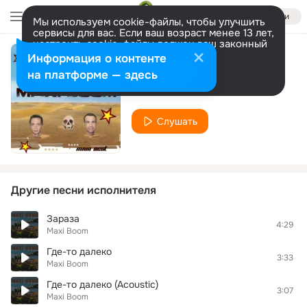
Войти
Мы используем cookie-файлы, чтобы улучшить
сервисы для вас. Если ваш возраст менее 13 лет,
настроить cookie-файлы должен ваш законный
представитель.
Больше информации
Информация о контенте
Пацанка
Разрешить все
Настроить
на платформе — здесь
Maxi Boom
Слушать
Другие песни исполнителя
Зараза
4:29
Maxi Boom
Где-то далеко
3:33
Maxi Boom
Где-то далеко (Acoustic)
3:07
Maxi Boom