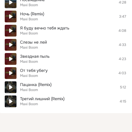
4:28
Maxi Boom
Ночь (Remix)
3:47
Maxi Boom
Я буду вечно тебя ждать
4:08
Maxi Boom
Слезы не лей
4:33
Maxi Boom
Звездная пыль
4:23
Maxi Boom
От тебя убегу
4:03
Maxi Boom
Пацанка (Remix)
5:12
Maxi Boom
Третий лишний (Remix)
4:15
Maxi Boom