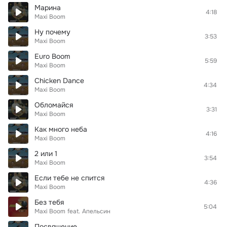
Марина
4:18
Maxi Boom
Ну почему
3:53
Maxi Boom
Euro Boom
5:59
Maxi Boom
Chicken Dance
4:34
Maxi Boom
Обломайся
3:31
Maxi Boom
Как много неба
4:16
Maxi Boom
2 или 1
3:54
Maxi Boom
Если тебе не спится
4:36
Maxi Boom
Без тебя
5:04
Maxi Boom
feat.
Апельсин
Посвящение