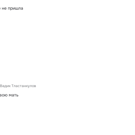
е не пришла
Вадик Тластанкулов
твою мать