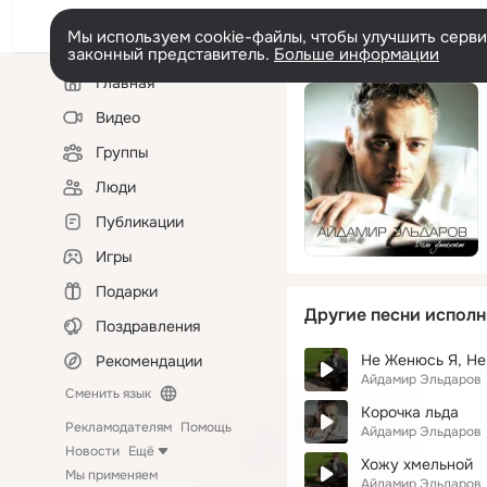
Мы используем cookie-файлы, чтобы улучшить сервис
законный представитель.
Больше информации
Левая
Главная
колонка
Видео
Группы
Люди
Публикации
Игры
Подарки
Другие песни исполн
Поздравления
Не Женюсь Я, Н
Рекомендации
Айдамир Эльдаров
Сменить язык
Корочка льда
Рекламодателям
Помощь
Айдамир Эльдаров
Новости
Ещё
Хожу хмельной
Мы применяем
Айдамир Эльдаров