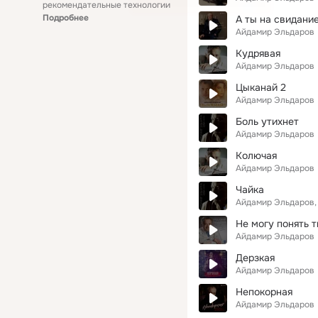
рекомендательные технологии
Подробнее
А ты на свидани
Айдамир Эльдаров
Кудрявая
Айдамир Эльдаров
Цыканай 2
Айдамир Эльдаров
Боль утихнет
Айдамир Эльдаров
Колючая
Айдамир Эльдаров
Чайка
Айдамир Эльдаров
Не могу понять 
Айдамир Эльдаров
Дерзкая
Айдамир Эльдаров
Непокорная
Айдамир Эльдаров