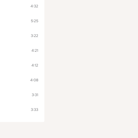
4:32
5:25
3:22
4:21
4:12
4:08
3:31
3:33