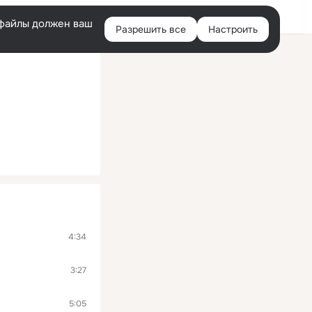
Войти
e-файлы должен ваш
Разрешить все
Настроить
Правая
колонка
4:34
3:27
5:05