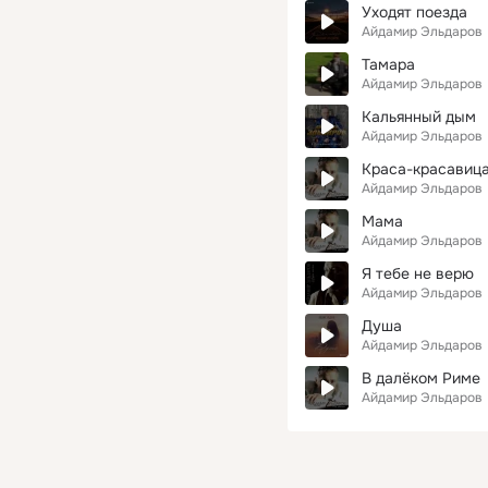
Уходят поезда
Айдамир Эльдаров
Тамара
Айдамир Эльдаров
Кальянный дым
Айдамир Эльдаров
Краса-красавиц
Айдамир Эльдаров
Мама
Айдамир Эльдаров
Я тебе не верю
Айдамир Эльдаров
Душа
Айдамир Эльдаров
В далёком Риме
Айдамир Эльдаров