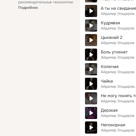
рекомендательные технологии
Подробнее
А ты на свидани
Айдамир Эльдаров
Кудрявая
Айдамир Эльдаров
Цыканай 2
Айдамир Эльдаров
Боль утихнет
Айдамир Эльдаров
Колючая
Айдамир Эльдаров
Чайка
Айдамир Эльдаров
Не могу понять 
Айдамир Эльдаров
Дерзкая
Айдамир Эльдаров
Непокорная
Айдамир Эльдаров