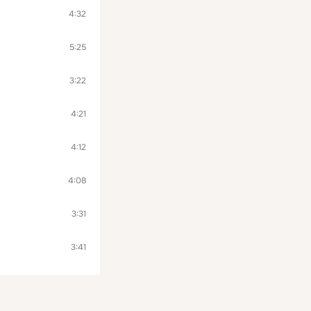
4:32
5:25
3:22
4:21
4:12
4:08
3:31
3:41