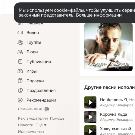
Мы используем cookie-файлы, чтобы улучшить сервис
законный представитель.
Больше информации
Левая
Главная
колонка
Видео
Группы
Люди
Публикации
Игры
Подарки
Другие песни исполн
Поздравления
Не Женюсь Я, Н
Рекомендации
Айдамир Эльдаров
Сменить язык
Корочка льда
Рекламодателям
Помощь
Айдамир Эльдаров
Новости
Ещё
Хожу хмельной
Мы применяем
Айдамир Эльдаров