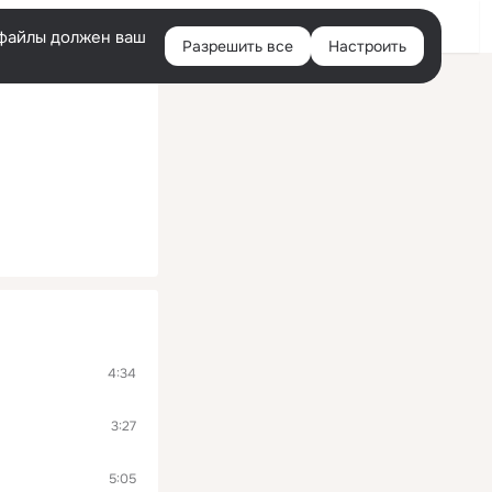
Войти
e-файлы должен ваш
Разрешить все
Настроить
Правая
колонка
4:34
3:27
5:05