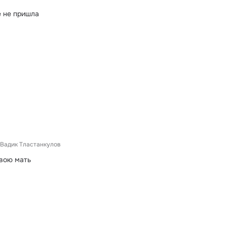
е не пришла
Вадик Тластанкулов
твою мать