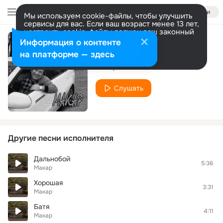
Войти
Мы используем cookie-файлы, чтобы улучшить
сервисы для вас. Если ваш возраст менее 13 лет,
настроить cookie-файлы должен ваш законный
представитель.
Больше информации
Информация о контенте
Диспетчер
Разрешить все
Настроить
на платформе — здесь
Макар
Слушать
Другие песни исполнителя
Дальнобой
5:36
Макар
Хорошая
3:31
Макар
Батя
4:11
Макар