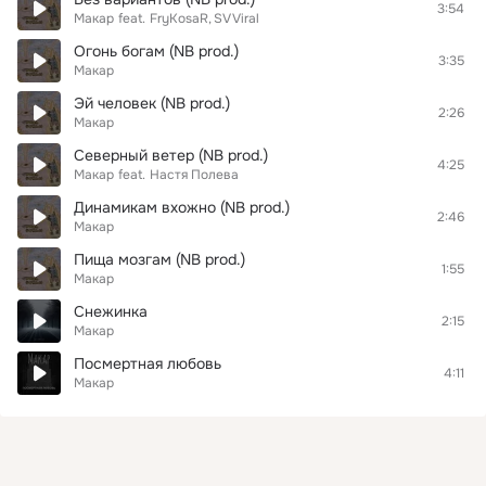
3:54
Макар
feat.
FryKosaR
SV Viral
Огонь богам (NB prod.)
3:35
Макар
Эй человек (NB prod.)
2:26
Макар
Северный ветер (NB prod.)
4:25
Макар
feat.
Настя Полева
Динамикам вхожно (NB prod.)
2:46
Макар
Пища мозгам (NB prod.)
1:55
Макар
Снежинка
2:15
Макар
Посмертная любовь
4:11
Макар