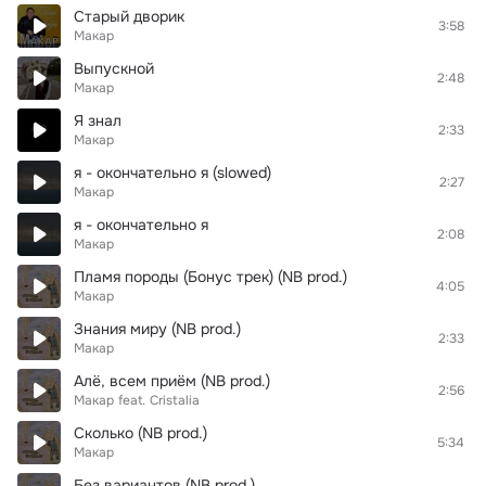
Старый дворик
3:58
Макар
Выпускной
2:48
Макар
Я знал
2:33
Макар
я - окончательно я (slowed)
2:27
Макар
я - окончательно я
2:08
Макар
Пламя породы (Бонус трек) (NB prod.)
4:05
Макар
Знания миру (NB prod.)
2:33
Макар
Алё, всем приём (NB prod.)
2:56
Макар
feat.
Cristalia
Сколько (NB prod.)
5:34
Макар
Без вариантов (NB prod.)