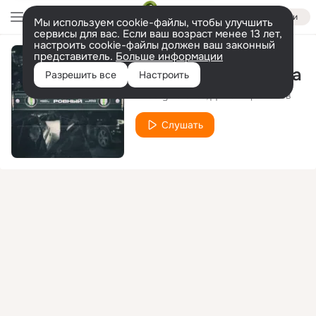
Войти
Мы используем cookie-файлы, чтобы улучшить
сервисы для вас. Если ваш возраст менее 13 лет,
настроить cookie-файлы должен ваш законный
представитель.
Больше информации
Небо чёрного цвета
Разрешить все
Настроить
Andery Toronto
Диман Брюханов
Слушать