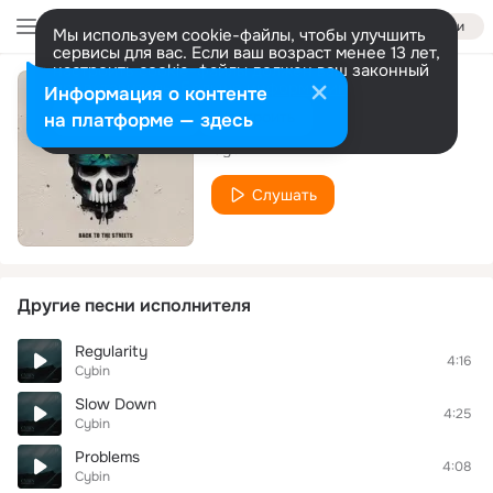
Войти
Мы используем cookie-файлы, чтобы улучшить
сервисы для вас. Если ваш возраст менее 13 лет,
настроить cookie-файлы должен ваш законный
представитель.
Больше информации
Информация о контенте
Rotate
Разрешить все
Настроить
на платформе — здесь
Cybin
Слушать
Другие песни исполнителя
Regularity
4:16
Cybin
Slow Down
4:25
Cybin
Problems
4:08
Cybin