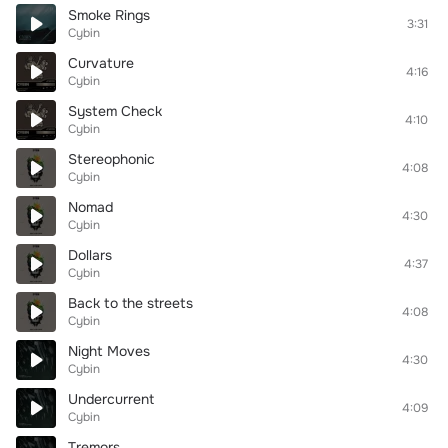
Smoke Rings
3:31
Cybin
Curvature
4:16
Cybin
System Check
4:10
Cybin
Stereophonic
4:08
Cybin
Nomad
4:30
Cybin
Dollars
4:37
Cybin
Back to the streets
4:08
Cybin
Night Moves
4:30
Cybin
Undercurrent
4:09
Cybin
Tremors