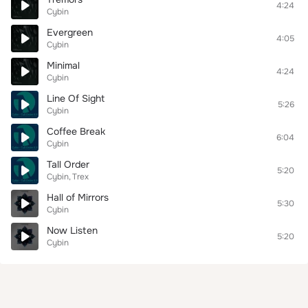
4:24
Cybin
Evergreen
4:05
Cybin
Minimal
4:24
Cybin
Line Of Sight
5:26
Cybin
Coffee Break
6:04
Cybin
Tall Order
5:20
Cybin
Trex
Hall of Mirrors
5:30
Cybin
Now Listen
5:20
Cybin