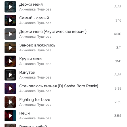
Держи меня
3:25
Анжелика Пушнова
Самый - самый
3:16
Анжелика Пушнова
Держи меня (Акустическая версия)
4:00
Анжелика Пушнова
Заново влюбились
3:11
Анжелика Пушнова
Кружи меня
3:41
Анжелика Пушнова
Изнутри
3:36
Анжелика Пушнова
Становлюсь пьяная (Dj Sasha Born Remix)
3:38
Анжелика Пушнова
Fighting for Love
2:59
Анжелика Пушнова
НеОн
3:54
Анжелика Пушнова
Рядом с тобой