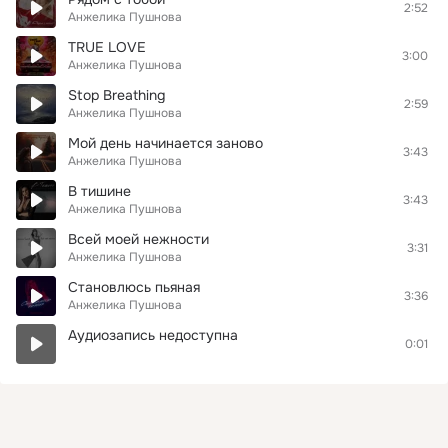
2:52
Анжелика Пушнова
TRUE LOVE
3:00
Анжелика Пушнова
Stop Breathing
2:59
Анжелика Пушнова
Мой день начинается заново
3:43
Анжелика Пушнова
В тишине
3:43
Анжелика Пушнова
Всей моей нежности
3:31
Анжелика Пушнова
Становлюсь пьяная
3:36
Анжелика Пушнова
Аудиозапись недоступна
0:01