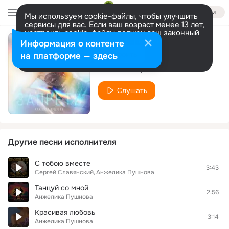
Войти
Мы используем cookie-файлы, чтобы улучшить
сервисы для вас. Если ваш возраст менее 13 лет,
настроить cookie-файлы должен ваш законный
представитель.
Больше информации
Информация о контенте
Запрети
Разрешить все
Настроить
на платформе — здесь
Анжелика Пушнова
Слушать
Другие песни исполнителя
С тобою вместе
3:43
Сергей Славянский
Анжелика Пушнова
Танцуй со мной
2:56
Анжелика Пушнова
Красивая любовь
3:14
Анжелика Пушнова