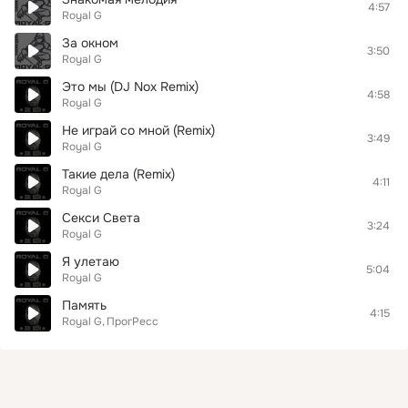
4:57
Royal G
За окном
3:50
Royal G
Это мы (DJ Nox Remix)
4:58
Royal G
Не играй со мной (Remix)
3:49
Royal G
Такие дела (Remix)
4:11
Royal G
Секси Света
3:24
Royal G
Я улетаю
5:04
Royal G
Память
4:15
Royal G
ПрогРесс