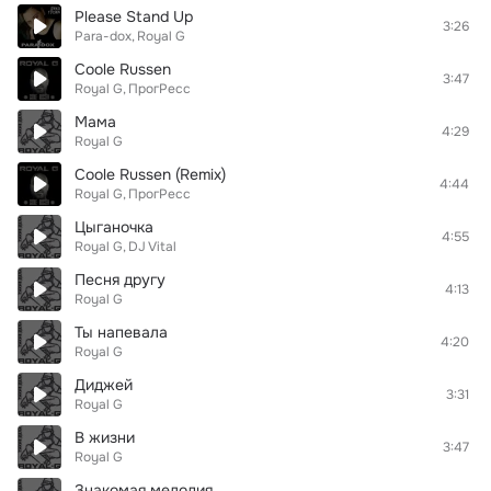
Please Stand Up
3:26
Para-dox
Royal G
Coole Russen
3:47
Royal G
ПрогРесс
Мама
4:29
Royal G
Coole Russen (Remix)
4:44
Royal G
ПрогРесс
Цыганочка
4:55
Royal G
DJ Vital
Песня другу
4:13
Royal G
Ты напевала
4:20
Royal G
Диджей
3:31
Royal G
В жизни
3:47
Royal G
Знакомая мелодия