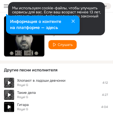
Войти
Мы используем cookie-файлы, чтобы улучшить
сервисы для вас. Если ваш возраст менее 13 лет,
настроить cookie-файлы должен ваш законный
представитель.
Больше информации
Информация о контенте
Выходные
Разрешить все
Настроить
на платформе — здесь
Royal G
Слушать
Другие песни исполнителя
Хлопают в ладоши девчонки
4:12
Royal G
Такие дела
4:27
Royal G
Гитара
4:04
Royal G