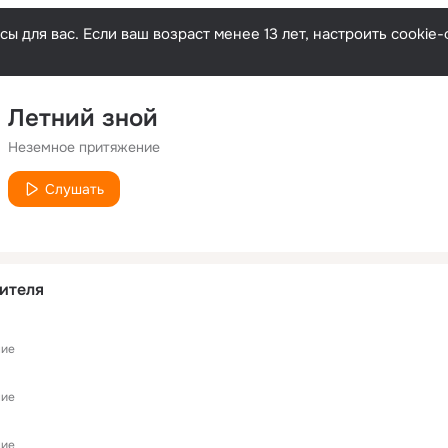
ы для вас. Если ваш возраст менее 13 лет, настроить cooki
Летний зной
Неземное притяжение
Слушать
ителя
ние
ние
ние