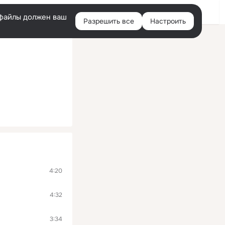
Войти
e-файлы должен ваш
Разрешить все
Настроить
Правая
колонка
4:20
4:32
3:34