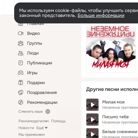
Мы используем cookie-файлы, чтобы улучшить сервис
законный представитель.
Больше информации
Левая
Главная
колонка
Видео
Группы
Люди
Публикации
Игры
Подарки
Другие песни исполн
Поздравления
Милая моя
Рекомендации
Неземное притяже
Сменить язык
Письмо тебе
Рекламодателям
Помощь
Неземное притяже
Новости
Ещё
Белые снежинки
Мы применяем
Неземное притяже