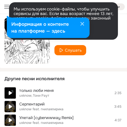
Войти
Мы используем cookie-файлы, чтобы улучшить
сервисы для вас. Если ваш возраст менее 13 лет,
настроить cookie-файлы должен ваш законный
представитель.
Больше информации
Информация о контенте
Рубин
Разрешить все
Настроить
на платформе — здесь
uxknow
Слушать
Другие песни исполнителя
только люби меня
2:35
uxknow
Тони Раут
Серпентарий
3:45
uxknow
feat.
гнилаялирика
Улетай [cyberwwway Remix]
4:37
uxknow
feat.
гнилаялирика