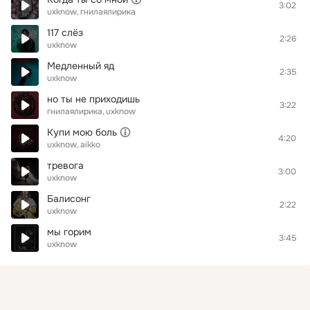
3:02
uxknow
гнилаялирика
117 слёз
2:26
uxknow
Медленный яд
2:35
uxknow
но ты не приходишь
3:22
гнилаялирика
uxknow
Купи мою боль
4:20
uxknow
aikko
тревога
3:00
uxknow
Балисонг
2:22
uxknow
мы горим
3:45
uxknow