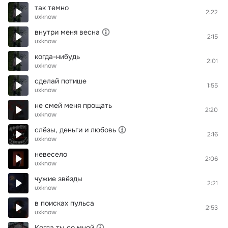
так темно
2:22
uxknow
внутри меня весна
2:15
uxknow
когда-нибудь
2:01
uxknow
сделай потише
1:55
uxknow
не смей меня прощать
2:20
uxknow
слёзы, деньги и любовь
2:16
uxknow
невесело
2:06
uxknow
чужие звёзды
2:21
uxknow
в поисках пульса
2:53
uxknow
Когда ты со мной