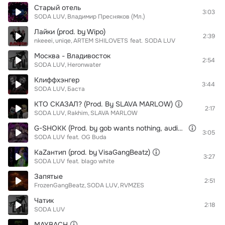
Старый отель
3:03
SODA LUV
Владимир Пресняков (Мл.)
Лайки (prod. by Wipo)
2:39
nkeeei
uniqe
ARTEM SHILOVETS
feat.
SODA LUV
Москва - Владивосток
2:54
SODA LUV
Heronwater
Клиффхэнгер
3:44
SODA LUV
Баста
КТО СКАЗАЛ? (Prod. By SLAVA MARLOW)
2:17
SODA LUV
Rakhim
SLAVA MARLOW
G-SHOKK (Prod. by gob wants nothing, audiodealers)
3:05
SODA LUV
feat.
OG Buda
КаZантип (prod. by VisaGangBeatz)
3:27
SODA LUV
feat.
blago white
Запятые
2:51
FrozenGangBeatz
SODA LUV
RVMZES
Чатик
2:18
SODA LUV
MAYBACH