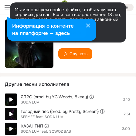
Войти
Мы используем cookie-файлы, чтобы улучшить
сервисы для вас. Если ваш возраст менее 13 лет,
настроить cookie-файлы должен ваш законный
представитель.
Больше информации
Информация о контенте
TURBINA
Разрешить все
Настроить
на платформе — здесь
SODA LUV
Слушать
Другие песни исполнителя
ЯЛРС (prod. by YG Woods, 8keey)
2:10
SODA LUV
Голодный пёс (prod. by Pretty Scream)
2:51
SEEMEE
feat.
SODA LUV
КАЗАНТИП
3:00
SODA LUV
feat.
SQWOZ BAB