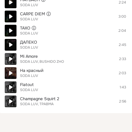
2:24
SODA LUV
CARPE DIEM
3:00
SODA LUV
ТАХО
2:04
SODA LUV
ДАЛЕКО
2:45
SODA LUV
Mi Amore
2:33
SODA LUV
BUSHIDO ZHO
На красный
2:03
SODA LUV
Flatout
1:43
SODA LUV
Champagne 5quirt 2
2:56
SODA LUV
ТРАВМА