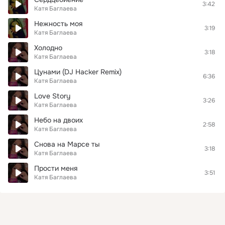
3:42
Катя Баглаева
Нежность моя
3:19
Катя Баглаева
Холодно
3:18
Катя Баглаева
Цунами (DJ Hacker Remix)
6:36
Катя Баглаева
Love Story
3:26
Катя Баглаева
Небо на двоих
2:58
Катя Баглаева
Снова на Марсе ты
3:18
Катя Баглаева
Прости меня
3:51
Катя Баглаева