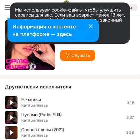
Войти
Мы используем cookie-файлы, чтобы улучшить
сервисы для вас. Если ваш возраст менее 13 лет,
настроить cookie-файлы должен ваш законный
представитель.
Больше информации
Информация о контенте
Жажда скорости
Разрешить все
Настроить
на платформе — здесь
Катя Баглаева
Слушать
Другие песни исполнителя
Не молчи
3:19
Катя Баглаева
Цунами (Radio Edit)
3:37
Катя Баглаева
Солнца слёзы (2021)
3:28
Катя Баглаева