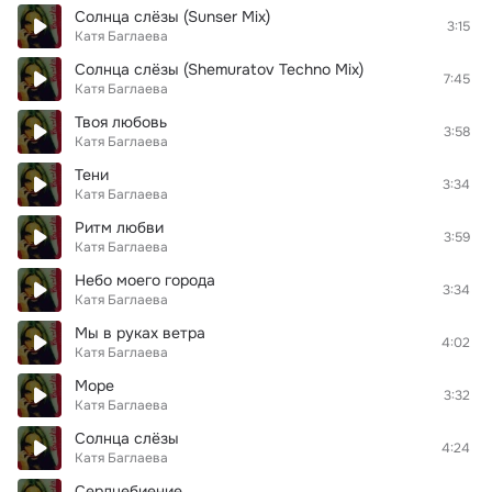
Солнца слёзы (Sunser Mix)
3:15
Катя Баглаева
Солнца слёзы (Shemuratov Techno Mix)
7:45
Катя Баглаева
Твоя любовь
3:58
Катя Баглаева
Тени
3:34
Катя Баглаева
Ритм любви
3:59
Катя Баглаева
Небо моего города
3:34
Катя Баглаева
Мы в руках ветра
4:02
Катя Баглаева
Море
3:32
Катя Баглаева
Солнца слёзы
4:24
Катя Баглаева
Сердцебиение