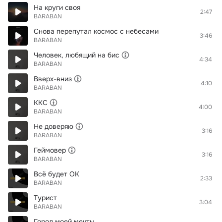
На круги своя
2:47
BARABAN
Снова перепутал космос с небесами
3:46
BARABAN
Человек, любящий на бис
4:34
BARABAN
Вверх-вниз
4:10
BARABAN
ККС
4:00
BARABAN
Не доверяю
3:16
BARABAN
Геймовер
3:16
BARABAN
Всё будет ОК
2:33
BARABAN
Турист
3:04
BARABAN
Город моей мечты