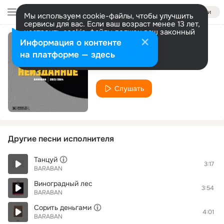
Войти
Мы используем cookie-файлы, чтобы улучшить
сервисы для вас. Если ваш возраст менее 13 лет,
настроить cookie-файлы должен ваш законный
представитель.
Больше информации
Информация о контенте
Ночь
Разрешить все
Настроить
на платформе — здесь
BARABAN
Слушать
Другие песни исполнителя
Танцуй
3:17
BARABAN
Виноградный лес
3:54
BARABAN
Сорить деньгами
4:01
BARABAN