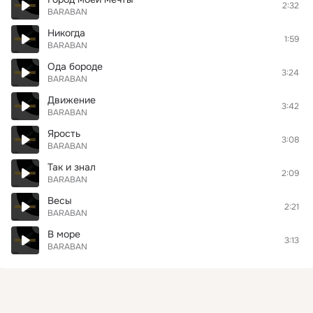
2:32
BARABAN
Никогда
1:59
BARABAN
Ода бороде
3:24
BARABAN
Движение
3:42
BARABAN
Ярость
3:08
BARABAN
Так и знал
2:09
BARABAN
Весы
2:21
BARABAN
В море
3:13
BARABAN