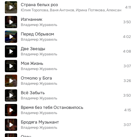
Страна белых роз
4:11
Юлия Торопова
Ваня Антонов
Ирина Потякова
Александр ШАТ
Изгнанник
3:50
Владимир Журавель
Перед Обрывом
4:02
Владимир Журавель
Две Звезды
4:08
Владимир Журавель
Моя Жизнь
3:07
Владимир Журавель
Отмолю у Бога
3:26
Владимир Журавель
Всё Забыть
3:50
Владимир Журавель
Время без тебя Остановилось
4:15
Владимир Журавель
Бродяга Музыкант
3:07
Владимир Журавель
Отец