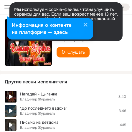
Войти
Мы используем cookie-файлы, чтобы улучшить
сервисы для вас. Если ваш возраст менее 13 лет,
настроить cookie-файлы должен ваш законный
представитель.
Больше информации
Информация о контенте
Лебеди
Разрешить все
Настроить
на платформе — здесь
Владимир Журавель
Слушать
Другие песни исполнителя
Нагадай - Цыганка
3:40
Владимир Журавель
"До последнего вздоха"
3:46
Владимир Журавель
Письмо из детдома
4:15
Владимир Журавель