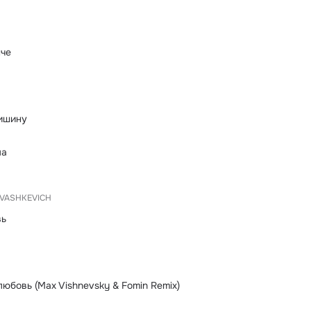
пче
тишину
ма
VASHKEVICH
вь
юбовь (Max Vishnevsky & Fomin Remix)