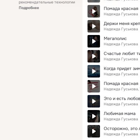
рекомендательные технологии
Подробнее
Помада красная
Надежда Гуськова
Держи меня кре
Надежда Гуськова
Мегаполис
Надежда Гуськова
Счастье любит 
Надежда Гуськова
Когда придет зи
Надежда Гуськова
Помада красная
Надежда Гуськова
Это и есть любо
Надежда Гуськова
Любимая мама
Надежда Гуськова
Осторожно, это л
Надежда Гуськова