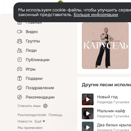
Мы используем cookie-файлы, чтобы улучшить сервис
законный представитель.
Больше информации
Левая
Главная
колонка
Видео
Группы
Люди
Публикации
Игры
Подарки
Другие песни исполн
Поздравления
Новый год
Рекомендации
Надежда Гуськова
Сменить язык
Мальчик-кайф
Рекламодателям
Помощь
Надежда Гуськова
Новости
Ещё
Два белых крыла
Мы применяем
Надежда Гуськова