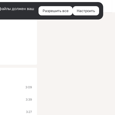
Войти
e-файлы должен ваш
Разрешить все
Настроить
Правая
колонка
3:09
3:39
3:27