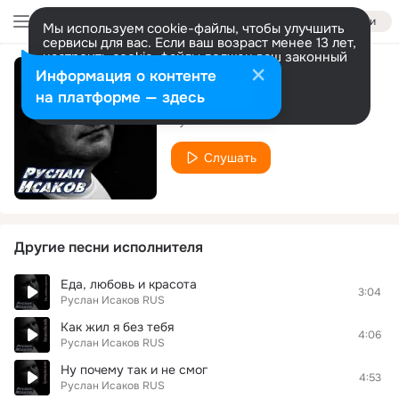
Войти
Мы используем cookie-файлы, чтобы улучшить
сервисы для вас. Если ваш возраст менее 13 лет,
настроить cookie-файлы должен ваш законный
представитель.
Больше информации
Информация о контенте
Дорога
Разрешить все
Настроить
на платформе — здесь
Руслан Исаков RUS
Слушать
Другие песни исполнителя
Еда, любовь и красота
3:04
Руслан Исаков RUS
Как жил я без тебя
4:06
Руслан Исаков RUS
Ну почему так и не смог
4:53
Руслан Исаков RUS