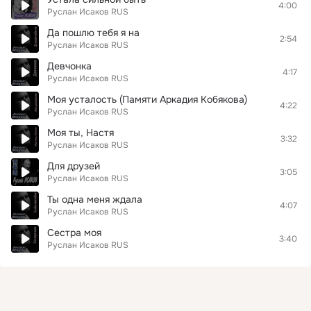
4:00
Руслан Исаков RUS
Да пошлю тебя я на
2:54
Руслан Исаков RUS
Девчонка
4:17
Руслан Исаков RUS
Моя усталость (Памяти Аркадия Кобякова)
4:22
Руслан Исаков RUS
Моя ты, Настя
3:32
Руслан Исаков RUS
Для друзей
3:05
Руслан Исаков RUS
Ты одна меня ждала
4:07
Руслан Исаков RUS
Сестра моя
3:40
Руслан Исаков RUS