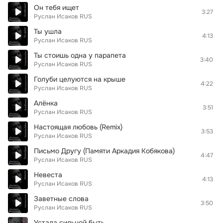
Он тебя ищет
3:27
Руслан Исаков RUS
Ты ушла
4:13
Руслан Исаков RUS
Ты стоишь одна у парапета
3:40
Руслан Исаков RUS
Голуби целуются на крыше
4:22
Руслан Исаков RUS
Алёнка
3:51
Руслан Исаков RUS
Настоящая любовь (Remix)
3:53
Руслан Исаков RUS
Письмо Другу (Памяти Аркадия Кобякова)
4:47
Руслан Исаков RUS
Невеста
4:13
Руслан Исаков RUS
Заветные слова
3:50
Руслан Исаков RUS
Устала сильной быть