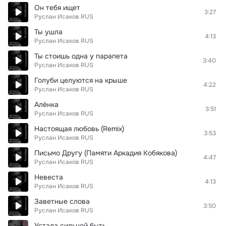
Он тебя ищет
3:27
Руслан Исаков RUS
Ты ушла
4:13
Руслан Исаков RUS
Ты стоишь одна у парапета
3:40
Руслан Исаков RUS
Голуби целуются на крыше
4:22
Руслан Исаков RUS
Алёнка
3:51
Руслан Исаков RUS
Настоящая любовь (Remix)
3:53
Руслан Исаков RUS
Письмо Другу (Памяти Аркадия Кобякова)
4:47
Руслан Исаков RUS
Невеста
4:13
Руслан Исаков RUS
Заветные слова
3:50
Руслан Исаков RUS
Устала сильной быть