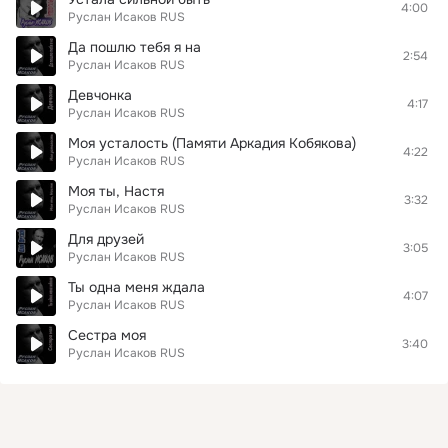
4:00
Руслан Исаков RUS
Да пошлю тебя я на
2:54
Руслан Исаков RUS
Девчонка
4:17
Руслан Исаков RUS
Моя усталость (Памяти Аркадия Кобякова)
4:22
Руслан Исаков RUS
Моя ты, Настя
3:32
Руслан Исаков RUS
Для друзей
3:05
Руслан Исаков RUS
Ты одна меня ждала
4:07
Руслан Исаков RUS
Сестра моя
3:40
Руслан Исаков RUS