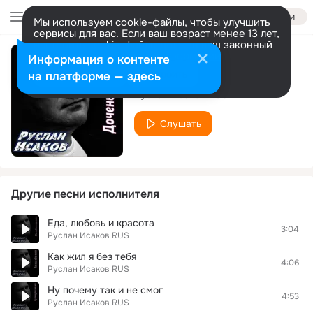
Войти
Мы используем cookie-файлы, чтобы улучшить
сервисы для вас. Если ваш возраст менее 13 лет,
настроить cookie-файлы должен ваш законный
представитель.
Больше информации
Информация о контенте
Доченька и сын
Разрешить все
Настроить
на платформе — здесь
Руслан Исаков RUS
Слушать
Другие песни исполнителя
Еда, любовь и красота
3:04
Руслан Исаков RUS
Как жил я без тебя
4:06
Руслан Исаков RUS
Ну почему так и не смог
4:53
Руслан Исаков RUS