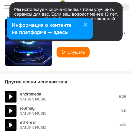
Войти
Мы используем cookie-файлы, чтобы улучшить
сервисы для вас. Если ваш возраст менее 13 лет,
настроить cookie-файлы должен ваш законный
представитель.
Больше информации
Информация о контенте
Symphonic Power Metal
Разрешить все
Настроить
на платформе — здесь
SATURN MUSIC
Слушать
Другие песни исполнителя
andromeda
5:25
SATURN MUSIC
journey
3:11
SATURN MUSIC
ethereal
4:51
SATURN MUSIC