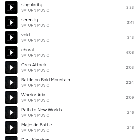
singularity
3:33
SATURN MUSIC
serenity
3:41
SATURN MUSIC
void
3:13
SATURN MUSIC
choral
4:08
SATURN MUSIC
Orcs Attack
2:03
SATURN MUSIC
Battle on Bald Mountain
2:24
SATURN MUSIC
Warrior Aria
2:09
SATURN MUSIC
Path to New Worlds
2:16
SATURN MUSIC
Majestic Battle
2:18
SATURN MUSIC
Dark Kingdom