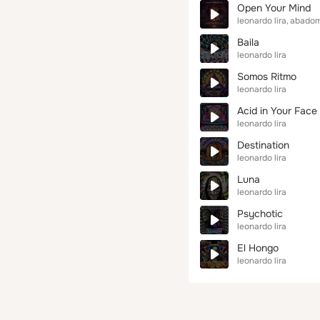
Open Your Mind
leonardo lira
abado
Baila
leonardo lira
Somos Ritmo
leonardo lira
Acid in Your Face
leonardo lira
Destination
leonardo lira
Luna
leonardo lira
Psychotic
leonardo lira
El Hongo
leonardo lira