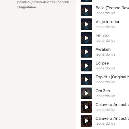
рекомендательные технологии
Подробнее
Baila (Techno Rew
leonardo lira
Viaje interior
leonardo lira
Infinito
leonardo lira
Awaken
leonardo lira
Eclipse
leonardo lira
Espíritu (Original 
leonardo lira
Om Zen
leonardo lira
Calavera Ancestra
leonardo lira
Calavera Ancestr
leonardo lira