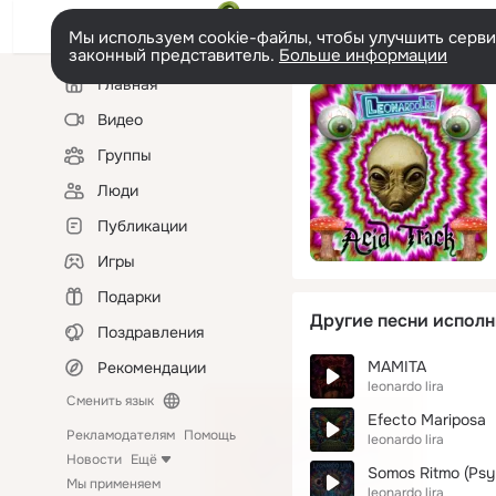
Мы используем cookie-файлы, чтобы улучшить сервис
законный представитель.
Больше информации
Левая
Главная
колонка
Видео
Группы
Люди
Публикации
Игры
Подарки
Другие песни исполн
Поздравления
MAMITA
Рекомендации
leonardo lira
Сменить язык
Efecto Mariposa
Рекламодателям
Помощь
leonardo lira
Новости
Ещё
Somos Ritmo (Psy
Мы применяем
leonardo lira