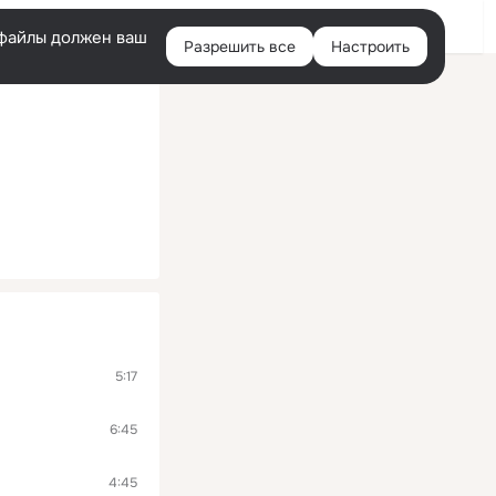
Войти
e-файлы должен ваш
Разрешить все
Настроить
Правая
колонка
5:17
6:45
4:45