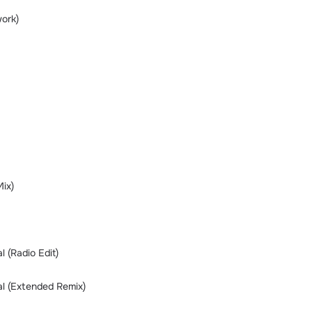
ork)
Mix)
l (Radio Edit)
al (Extended Remix)