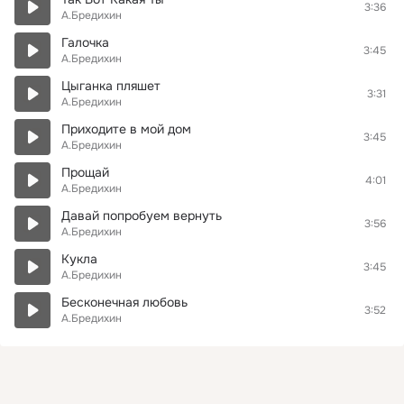
3:36
А.Бредихин
Галочка
3:45
А.Бредихин
Цыганка пляшет
3:31
А.Бредихин
Приходите в мой дом
3:45
А.Бредихин
Прощай
4:01
А.Бредихин
Давай попробуем вернуть
3:56
А.Бредихин
Кукла
3:45
А.Бредихин
Бесконечная любовь
3:52
А.Бредихин