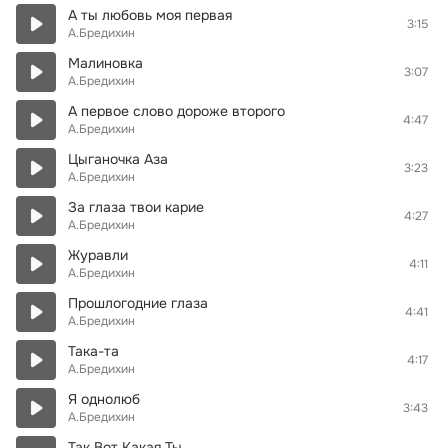
А ты любовь моя первая
3:15
А.Бредихин
Малиновка
3:07
А.Бредихин
А первое слово дороже второго
4:47
А.Бредихин
Цыганочка Аза
3:23
А.Бредихин
За глаза твои карие
4:27
А.Бредихин
Журавли
4:11
А.Бредихин
Прошлогодние глаза
4:41
А.Бредихин
Така-та
4:17
А.Бредихин
Я однолюб
3:43
А.Бредихин
Так Вот Какая Ты