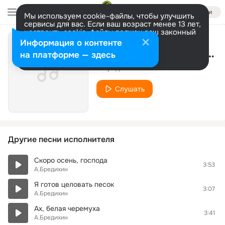
Войти
Мы используем cookie-файлы, чтобы улучшить
сервисы для вас. Если ваш возраст менее 13 лет,
настроить cookie-файлы должен ваш законный
представитель.
Больше информации
Информация о контенте
Позови меня в гости
Разрешить все
Настроить
на платформе — здесь
А.Бредихин
Слушать
Другие песни исполнителя
Скоро осень, господа
3:53
А.Бредихин
Я готов целовать песок
3:07
А.Бредихин
Ах, белая черемуха
3:41
А.Бредихин