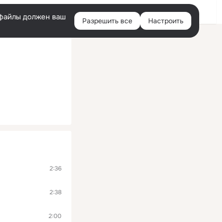
Войти
e-файлы должен ваш
Разрешить все
Настроить
Правая
колонка
2:36
2:38
2:00