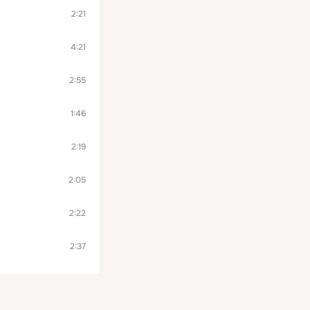
2:21
4:21
2:55
1:46
2:19
2:05
2:22
2:37