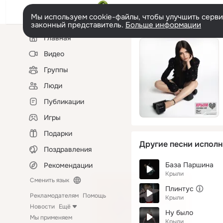
Мы используем cookie-файлы, чтобы улучшить сервис
законный представитель.
Больше информации
Левая
Главная
колонка
Видео
Группы
Люди
Публикации
Игры
Подарки
Другие песни исполн
Поздравления
База Паршина
Рекомендации
Крыли
Сменить язык
Плинтус
Рекламодателям
Помощь
Крыли
Новости
Ещё
Ну было
Мы применяем
Крыли