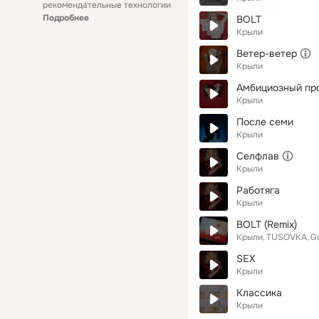
рекомендательные технологии
Подробнее
BOLT
Крыли
Ветер-ветер
Крыли
Амбициозный пр
Крыли
После семи
Крыли
Селфлав
Крыли
Работяга
Крыли
BOLT (Remix)
Крыли
TUSOVKA
G
SEX
Крыли
Классика
Крыли