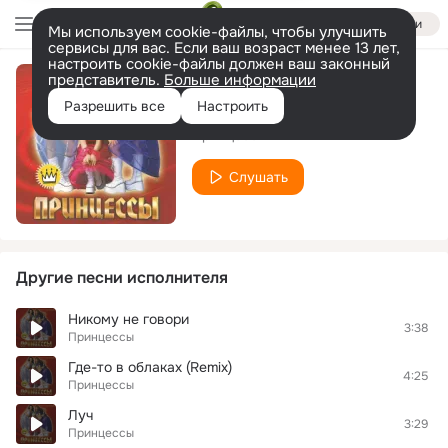
Войти
Мы используем cookie-файлы, чтобы улучшить
сервисы для вас. Если ваш возраст менее 13 лет,
настроить cookie-файлы должен ваш законный
представитель.
Больше информации
Цветными огнями
Разрешить все
Настроить
Принцессы
Слушать
Другие песни исполнителя
Никому не говори
3:38
Принцессы
Где-то в облаках (Remix)
4:25
Принцессы
Луч
3:29
Принцессы