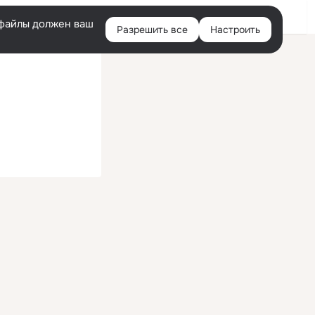
Войти
e-файлы должен ваш
Разрешить все
Настроить
Правая
колонка