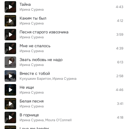
Тайна
4:43
Ирина Сурина
Каким ты был
4:12
Ирина Сурина
Песня старого извозчика
3:59
Ирина Сурина
Мне не спалось
4:39
Ирина Сурина
Звать любовь не надо
6:13
Ирина Сурина
Вместе с тобой
2:58
Кукушкин Баритон
Ирина Сурина
Не ищи
4:46
Ирина Сурина
Белая песня
3:41
Ирина Сурина
В горнице
4:18
Ирина Сурина
Moura O’Connell
Love me tender