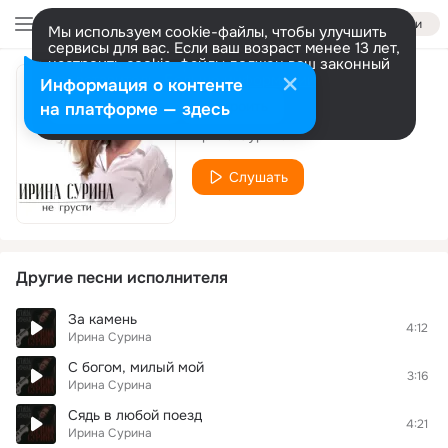
Войти
Мы используем cookie-файлы, чтобы улучшить
сервисы для вас. Если ваш возраст менее 13 лет,
настроить cookie-файлы должен ваш законный
представитель.
Больше информации
Информация о контенте
На тот большак
Разрешить все
Настроить
на платформе — здесь
Ирина Сурина
Слушать
Другие песни исполнителя
За камень
4:12
Ирина Сурина
С богом, милый мой
3:16
Ирина Сурина
Сядь в любой поезд
4:21
Ирина Сурина