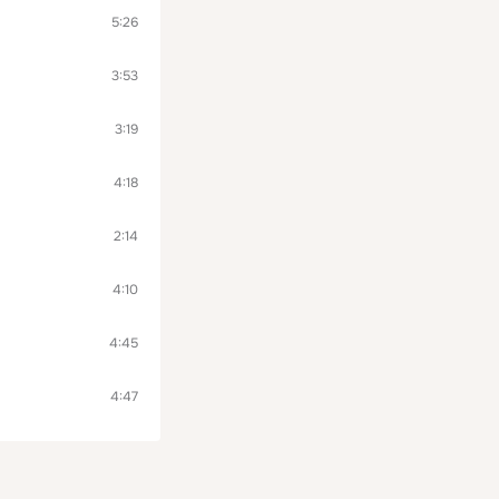
5:26
3:53
3:19
4:18
2:14
4:10
4:45
4:47