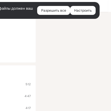
Войти
e-файлы должен ваш
Разрешить все
Настроить
Правая
колонка
5:12
4:47
4:17