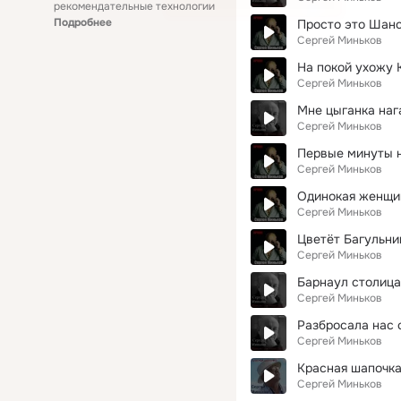
рекомендательные технологии
Подробнее
Просто это Шан
Сергей Миньков
На покой ухожу
Сергей Миньков
Мне цыганка наг
Сергей Миньков
Первые минуты 
Сергей Миньков
Одинокая женщи
Сергей Миньков
Цветёт Багульни
Сергей Миньков
Барнаул столица
Сергей Миньков
Разбросала нас 
Сергей Миньков
Красная шапочк
Сергей Миньков