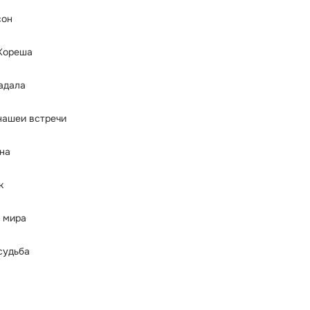
сон
 Кореша
адала
нашеи встречи
на
к
 мира
судьба
а