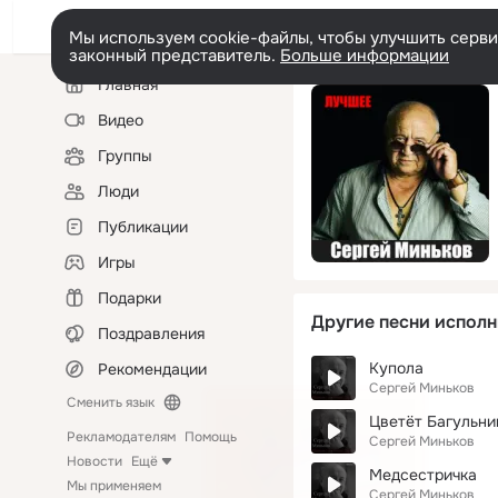
Мы используем cookie-файлы, чтобы улучшить сервис
законный представитель.
Больше информации
Левая
Главная
колонка
Видео
Группы
Люди
Публикации
Игры
Подарки
Другие песни исполн
Поздравления
Купола
Рекомендации
Сергей Миньков
Сменить язык
Цветёт Багульни
Рекламодателям
Помощь
Сергей Миньков
Новости
Ещё
Медсестричка
Мы применяем
Сергей Миньков