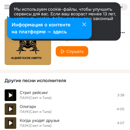
Войти
Мы используем cookie-файлы, чтобы улучшить
сервисы для вас. Если ваш возраст менее 13 лет,
настроить cookie-файлы должен ваш законный
представитель.
Больше информации
Информация о контенте
Сорок дней после смерти
Разрешить все
Настроить
на платформе — здесь
ПАУК(Свет и Тьма)
Слушать
Другие песни исполнителя
Стрит рейсинг
3:38
ПАУК(Свет и Тьма)
Олигарх
4:05
ПАУК(Свет и Тьма)
Когда уходят друзья
4:07
ПАУК(Свет и Тьма)