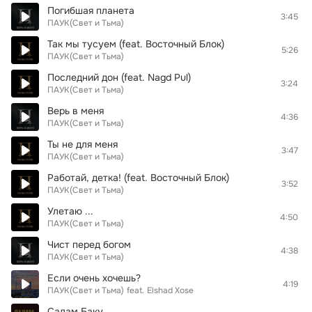
Погибшая планета
3:45
ПАУК(Свет и Тьма)
Так мы тусуем (feat. Восточный Блок)
5:26
ПАУК(Свет и Тьма)
Последний дон (feat. Nagd Pul)
3:24
ПАУК(Свет и Тьма)
Верь в меня
4:36
ПАУК(Свет и Тьма)
Ты не для меня
3:47
ПАУК(Свет и Тьма)
Работай, детка! (feat. Восточный Блок)
3:52
ПАУК(Свет и Тьма)
Улетаю ...
4:50
ПАУК(Свет и Тьма)
Чист перед богом
4:38
ПАУК(Свет и Тьма)
Если очень хочешь?
4:19
ПАУК(Свет и Тьма)
feat.
Elshad Xose
Салам Баку