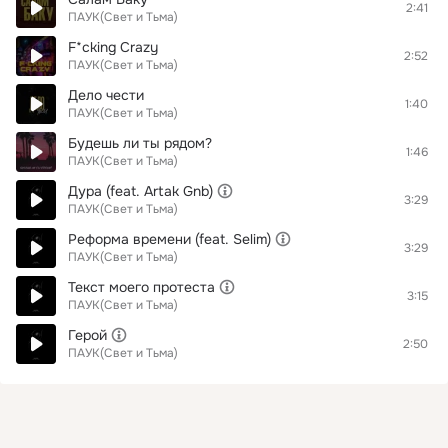
2:41
ПАУК(Свет и Тьма)
F*cking Crazy
2:52
ПАУК(Свет и Тьма)
Дело чести
1:40
ПАУК(Свет и Тьма)
Будешь ли ты рядом?
1:46
ПАУК(Свет и Тьма)
Дура (feat. Artak Gnb)
3:29
ПАУК(Свет и Тьма)
Реформа времени (feat. Selim)
3:29
ПАУК(Свет и Тьма)
Текст моего протеста
3:15
ПАУК(Свет и Тьма)
Герой
2:50
ПАУК(Свет и Тьма)