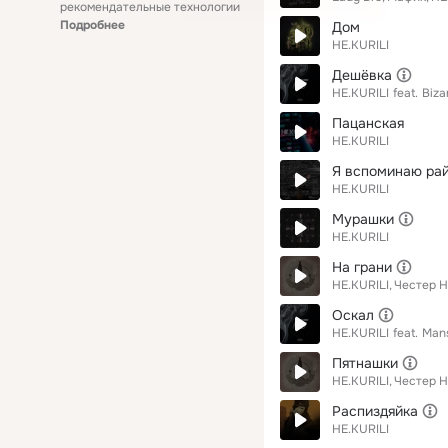
рекомендательные технологии
Подробнее
Дом
НЕ.KURILI
Дешёвка
НЕ.KURILI
feat.
Biza
Пацанская
НЕ.KURILI
Я вспоминаю ра
НЕ.KURILI
Мурашки
НЕ.KURILI
На грани
НЕ.KURILI
Честер 
Оскал
НЕ.KURILI
feat.
Man
Пятнашки
НЕ.KURILI
Честер 
Распиздяйка
НЕ.KURILI