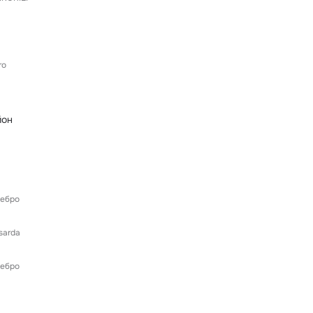
ro
йон
Небро
sarda
Небро