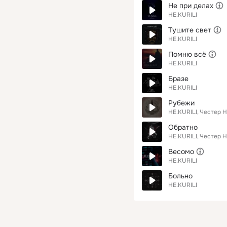
Не при делах
НЕ.KURILI
Тушите свет
НЕ.KURILI
Помню всё
НЕ.KURILI
Бразе
НЕ.KURILI
Рубежи
НЕ.KURILI
Честер 
Обратно
НЕ.KURILI
Честер 
Весомо
НЕ.KURILI
Больно
НЕ.KURILI