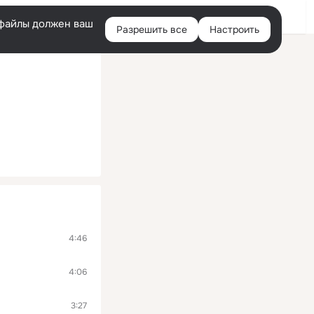
Войти
e-файлы должен ваш
Разрешить все
Настроить
Правая
колонка
4:46
4:06
3:27