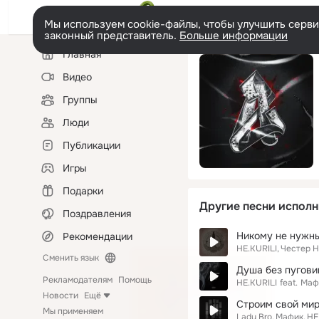
Мы используем cookie-файлы, чтобы улучшить сервис
законный представитель.
Больше информации
Левая
Главная
колонка
Видео
Группы
Люди
Публикации
Игры
Подарки
Другие песни исполн
Поздравления
Никому не нужн
Рекомендации
НЕ.KURILI
Честер 
Сменить язык
Душа без пугови
Рекламодателям
Помощь
НЕ.KURILI
feat.
Маф
Новости
Ещё
Строим свой ми
Мы применяем
Lady Bro
Мафик
НЕ