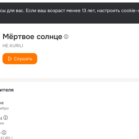
ы для вас. Если ваш возраст менее 13 лет, настроить cooki
Мёртвое солнце
НЕ.KURILI
Слушать
ителя
ые
Небро
ц
ик
р
.KURILI