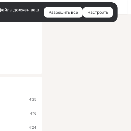
Войти
e-файлы должен ваш
Разрешить все
Настроить
Правая
колонка
4:25
4:16
4:24