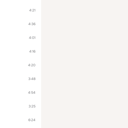
4:21
4:36
4:01
4:16
4:20
3:48
4:54
3:25
6:24