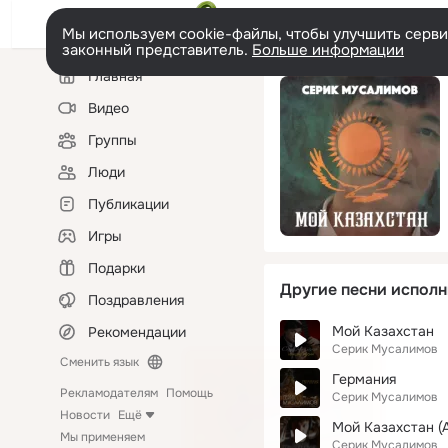
Мы используем cookie-файлы, чтобы улучшить сервис
законный представитель.
Больше информации
Левая
Главная
колонка
Видео
Группы
Люди
Публикации
Игры
Подарки
Другие песни исполн
Поздравления
Мой Казахстан
Рекомендации
Серик Мусалимов
Сменить язык
Германия
Рекламодателям
Помощь
Серик Мусалимов
Новости
Ещё
Мой Казахстан (А
Мы применяем
Серик Мусалимов