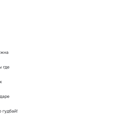
ужна
ы где
к
одаре
 гудбай!