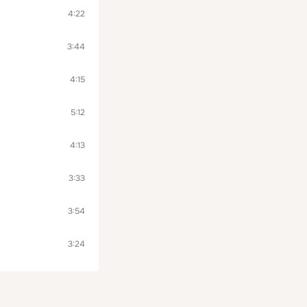
4:22
3:44
4:15
5:12
4:13
3:33
3:54
3:24