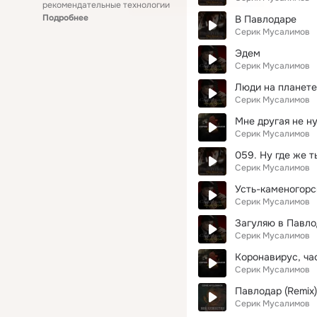
рекомендательные технологии
Подробнее
В Павлодаре
Серик Мусалимов
Эдем
Серик Мусалимов
Люди на планете
Серик Мусалимов
Мне другая не н
Серик Мусалимов
059. Ну где же т
Серик Мусалимов
Усть-каменогорс
Серик Мусалимов
Загуляю в Павл
Серик Мусалимов
Коронавирус, чао
Серик Мусалимов
Павлодар (Remix)
Серик Мусалимов