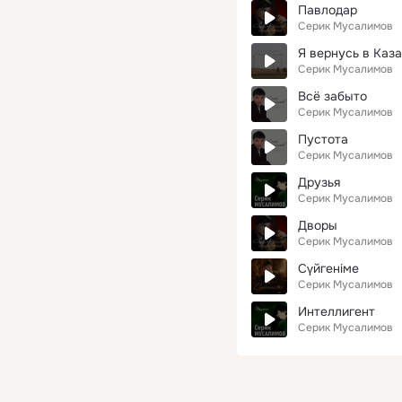
Павлодар
Серик Мусалимов
Я вернусь в Каз
Серик Мусалимов
Всё забыто
Серик Мусалимов
Пустота
Серик Мусалимов
Друзья
Серик Мусалимов
Дворы
Серик Мусалимов
Сүйгеніме
Серик Мусалимов
Интеллигент
Серик Мусалимов