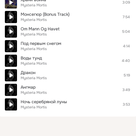
3:09
Mysteria Mortis
Монсегюр (Bonus Track)
7:54
Mysteria Mortis
Om Mann Og Havet
5:04
Mysteria Mortis
Под первым снегом
4:14
Mysteria Mortis
Воды тунд
4:40
Mysteria Mortis
Дракон
5:19
Mysteria Mortis
Ангмар
3:49
Mysteria Mortis
Ночь серебряной луны
3:53
Mysteria Mortis