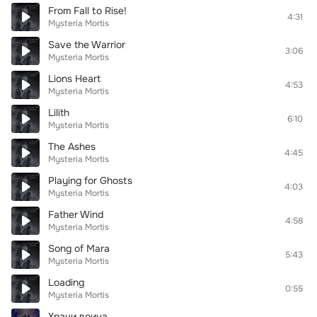
From Fall to Rise!
4:31
Mysteria Mortis
Save the Warrior
3:06
Mysteria Mortis
Lions Heart
4:53
Mysteria Mortis
Lilith
6:10
Mysteria Mortis
The Ashes
4:45
Mysteria Mortis
Playing for Ghosts
4:03
Mysteria Mortis
Father Wind
4:58
Mysteria Mortis
Song of Mara
5:43
Mysteria Mortis
Loading
0:55
Mysteria Mortis
Храни воина