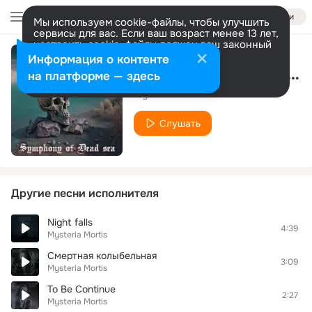
Войти
Мы используем cookie-файлы, чтобы улучшить
сервисы для вас. Если ваш возраст менее 13 лет,
настроить cookie-файлы должен ваш законный
представитель.
Больше информации
Информация о контенте
Symphony of Dead Sea
Разрешить все
Настроить
на платформе — здесь
Mysteria Mortis
Слушать
Другие песни исполнителя
Night falls
4:39
Mysteria Mortis
Смертная колыбельная
3:09
Mysteria Mortis
To Be Continue
2:27
Mysteria Mortis