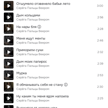
Отшумело отзвенело бабье лето
3:00
Серёга Пальцы Веером
Дым кольцами
2:56
Серёга Пальцы Веером
На нары бля
2:28
Серёга Пальцы Веером
Меня ищут менты
2:46
Серёга Пальцы Веером
Приморили суки
2:32
Серёга Пальцы Веером
Дым моих папирос
2:39
Серёга Пальцы Веером
Мурка
2:53
Серёга Пальцы Веером
Я обманывать себя не стану
2:30
Серёга Пальцы Веером
Ну каким ты меня ядом напоила
2:25
Серёга Пальцы Веером
Вьюжится от xолода ночь