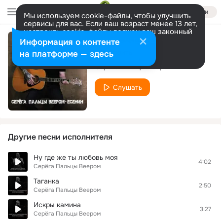
Войти
Мы используем cookie-файлы, чтобы улучшить
сервисы для вас. Если ваш возраст менее 13 лет,
настроить cookie-файлы должен ваш законный
представитель.
Больше информации
Информация о контенте
Голубое такси
Разрешить все
Настроить
на платформе — здесь
Серёга Пальцы Веером
Слушать
Другие песни исполнителя
Ну где же ты любовь моя
4:02
Серёга Пальцы Веером
Таганка
2:50
Серёга Пальцы Веером
Искры камина
3:27
Серёга Пальцы Веером