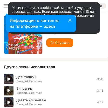
Войти
Мы используем cookie-файлы, чтобы улучшить
сервисы для вас. Если ваш возраст менее 13 лет,
настроить cookie-файлы должен ваш законный
представитель.
Больше информации
Информация о контенте
Гиподинамия
Разрешить все
Настроить
на платформе — здесь
Валерий Леонтьев
Слушать
Другие песни исполнителя
Дельтаплан
3:20
Валерий Леонтьев
Винoвник
3:45
Валерий Леонтьев
Дeвять xpизaнтeм
4:02
Валерий Леонтьев