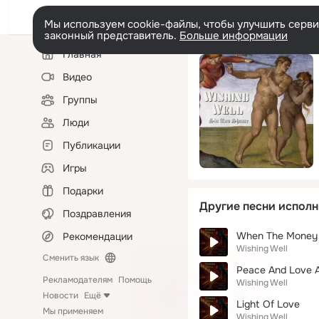
Мы используем cookie-файлы, чтобы улучшить сервис
законный представитель.
Больше информации
Левая
Главная
колонка
Видео
Группы
Люди
Публикации
Игры
Подарки
Другие песни исполн
Поздравления
When The Money St
Рекомендации
Wishing Well
Сменить язык
Peace And Love A
Рекламодателям
Помощь
Wishing Well
Новости
Ещё
Light Of Love
Мы применяем
Wishing Well