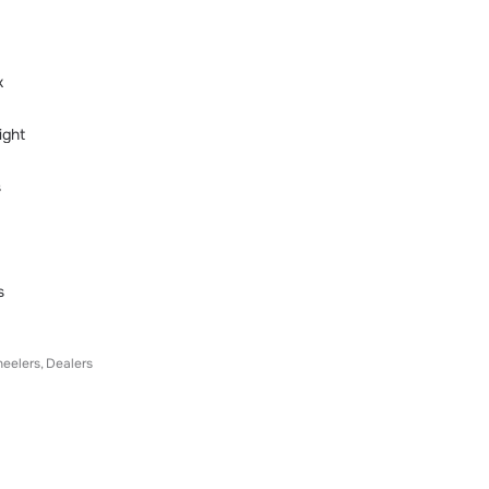
k
ight
s
s
eelers
Dealers