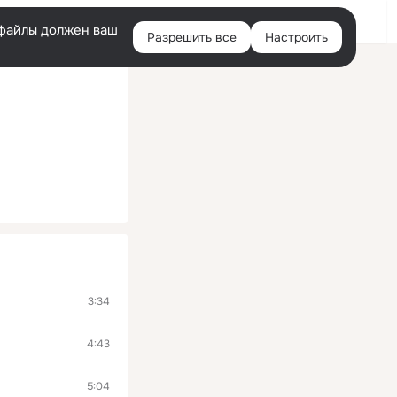
Войти
e-файлы должен ваш
Разрешить все
Настроить
Правая
колонка
3:34
4:43
5:04