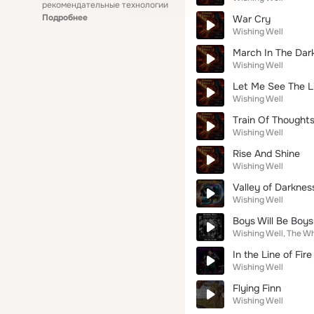
рекомендательные технологии
Подробнее
War Cry
Wishing Well
March In The Dar
Wishing Well
Let Me See The L
Wishing Well
Train Of Thought
Wishing Well
Rise And Shine
Wishing Well
Valley of Darknes
Wishing Well
Boys Will Be Boys
Wishing Well
The Wh
In the Line of Fire
Wishing Well
Flying Finn
Wishing Well