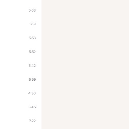
5:03
3:31
5:53
5:52
5:42
5:59
4:30
3:45
7:22