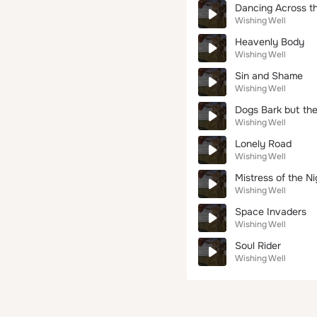
Dancing Across t
Wishing Well
Heavenly Body
Wishing Well
Sin and Shame
Wishing Well
Dogs Bark but th
Wishing Well
Lonely Road
Wishing Well
Mistress of the Ni
Wishing Well
Space Invaders
Wishing Well
Soul Rider
Wishing Well