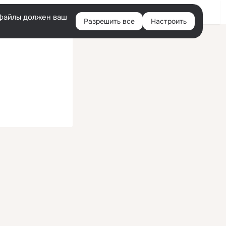
Войти
e-файлы должен ваш
Разрешить все
Настроить
Правая
колонка