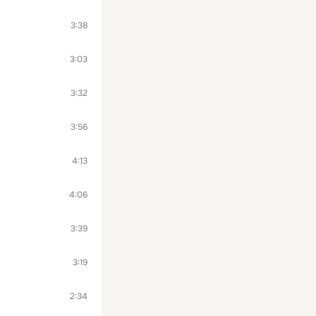
3:38
3:03
3:32
3:56
4:13
4:06
3:39
3:19
2:34