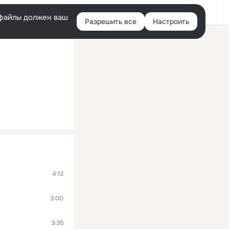
Войти
e-файлы должен ваш
Разрешить все
Настроить
Правая
колонка
4:13
3:00
3:35