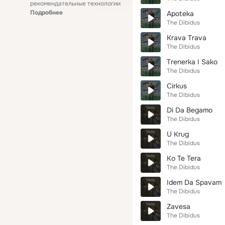
рекомендательные технологии
Подробнее
Apoteka
The Dibidus
Krava Trava
The Dibidus
Trenerka I Sako
The Dibidus
Cirkus
The Dibidus
Di Da Begamo
The Dibidus
U Krug
The Dibidus
Ko Te Tera
The Dibidus
Idem Da Spavam
The Dibidus
Zavesa
The Dibidus