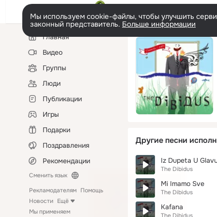
Мы используем cookie-файлы, чтобы улучшить сервис
законный представитель.
Больше информации
Левая
Главная
колонка
Видео
Группы
Люди
Публикации
Игры
Подарки
Другие песни исполн
Поздравления
Iz Dupeta U Glav
Рекомендации
The Dibidus
Сменить язык
Mi Imamo Sve
Рекламодателям
Помощь
The Dibidus
Новости
Ещё
Kafana
Мы применяем
The Dibidus