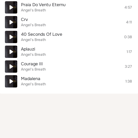
Praia Do Ventu Eternu
4:57
Angel's Breath
Crv
4:11
Angel's Breath
40 Seconds Of Love
0:38
Angel's Breath
Aplauzi
1:17
Angel's Breath
Courage III
3:27
Angel's Breath
Madalena
1:38
Angel's Breath