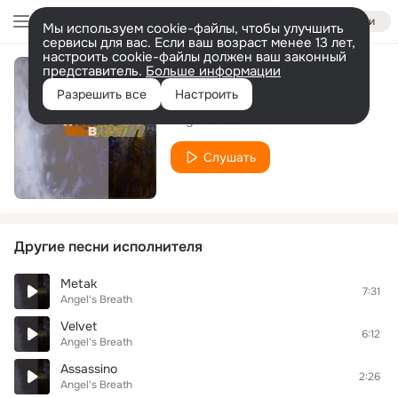
Войти
Мы используем cookie-файлы, чтобы улучшить
сервисы для вас. Если ваш возраст менее 13 лет,
настроить cookie-файлы должен ваш законный
представитель.
Больше информации
Ogledalo
Разрешить все
Настроить
Angel's Breath
Слушать
Другие песни исполнителя
Metak
7:31
Angel's Breath
Velvet
6:12
Angel's Breath
Assassino
2:26
Angel's Breath