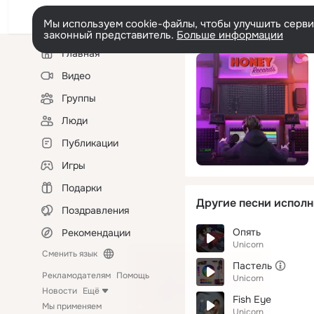
Мы используем cookie-файлы, чтобы улучшить сервис
законный представитель.
Больше информации
Левая
Главная
колонка
Видео
Группы
Люди
Публикации
Игры
Подарки
Другие песни исполн
Поздравления
Опять
Рекомендации
Unicorn
Сменить язык
Пастель
Рекламодателям
Помощь
Unicorn
Новости
Ещё
Fish Eye
Мы применяем
Unicorn