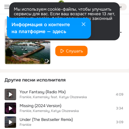
Войти
Мы используем cookie-файлы, чтобы улучшить
сервисы для вас. Если ваш возраст менее 13 лет,
настроить cookie-файлы должен ваш законный
представитель.
Больше информации
Информация о контенте
Heart of Stone (The Husky Remix)
Разрешить все
Настроить
на платформе — здесь
Frankie
Слушать
Другие песни исполнителя
Your Fantasy (Radio Mix)
4:09
Frankie
Kamensky
feat.
Katya Olszewska
Missing (2024 Version)
3:34
Frankie
Kamensky
Katya Olszewska
Under (The Bestseller Remix)
3:09
Frankie