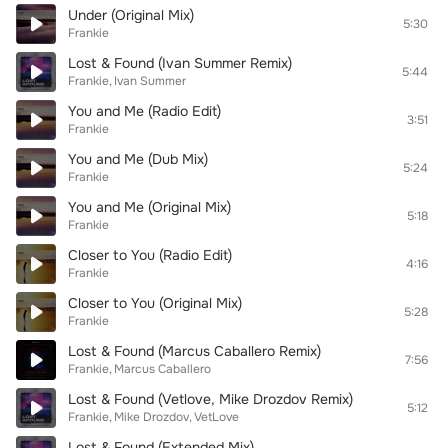
Under (Original Mix)
5:30
Frankie
Lost & Found (Ivan Summer Remix)
5:44
Frankie
Ivan Summer
You and Me (Radio Edit)
3:51
Frankie
You and Me (Dub Mix)
5:24
Frankie
You and Me (Original Mix)
5:18
Frankie
Closer to You (Radio Edit)
4:16
Frankie
Closer to You (Original Mix)
5:28
Frankie
Lost & Found (Marcus Caballero Remix)
7:56
Frankie
Marcus Caballero
Lost & Found (Vetlove, Mike Drozdov Remix)
5:12
Frankie
Mike Drozdov
VetLove
Lost & Found (Extended Mix)