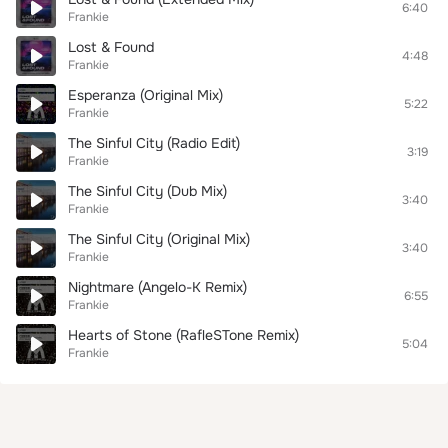
6:40
Frankie
Lost & Found
4:48
Frankie
Esperanza (Original Mix)
5:22
Frankie
The Sinful City (Radio Edit)
3:19
Frankie
The Sinful City (Dub Mix)
3:40
Frankie
The Sinful City (Original Mix)
3:40
Frankie
Nightmare (Angelo-K Remix)
6:55
Frankie
Hearts of Stone (RafleSTone Remix)
5:04
Frankie