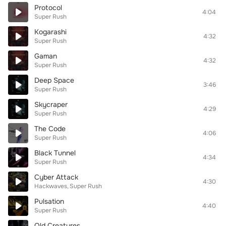
Protocol
4:04
Super Rush
Kogarashi
4:32
Super Rush
Gaman
4:32
Super Rush
Deep Space
3:46
Super Rush
Skycraper
4:29
Super Rush
The Code
4:06
Super Rush
Black Tunnel
4:34
Super Rush
Cyber Attack
4:30
Hackwaves
Super Rush
Pulsation
4:40
Super Rush
Old Creatures