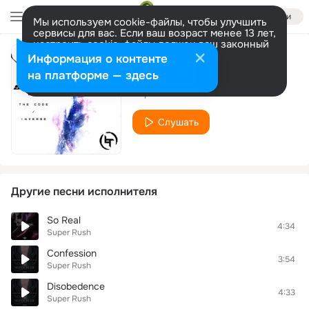
Войти
Мы используем cookie-файлы, чтобы улучшить
сервисы для вас. Если ваш возраст менее 13 лет,
настроить cookie-файлы должен ваш законный
представитель.
Больше информации
Информация о контенте
Inverse
Разрешить все
Настроить
на платформе — здесь
Super Rush
Слушать
Другие песни исполнителя
So Real
4:34
Super Rush
Confession
3:54
Super Rush
Disobedence
4:33
Super Rush