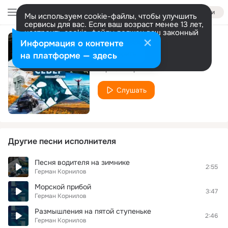
Войти
Мы используем cookie-файлы, чтобы улучшить
сервисы для вас. Если ваш возраст менее 13 лет,
настроить cookie-файлы должен ваш законный
представитель.
Больше информации
Информация о контенте
Дождь
Разрешить все
Настроить
на платформе — здесь
Герман Корнилов
Слушать
Другие песни исполнителя
Песня водителя на зимнике
2:55
Герман Корнилов
Морской прибой
3:47
Герман Корнилов
Размышления на пятой ступеньке
2:46
Герман Корнилов