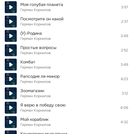
Моя голубая планета
3:57
Герман Корнилов
Посмотрите он какой
2:37
Герман Корнилов
(У)-Родина
3:49
Герман Корнилов
Простые вопросы
2:52
Герман Корнилов
Комбат
3:49
Герман Корнилов
Рапсодия ля-минор
6:23
Герман Корнилов
Зоомагазин
3:12
Герман Корнилов
Я верю в победу свою
4:06
Герман Корнилов
Мой кораблик
4:32
Герман Корнилов
Кошмарики-мультяшки