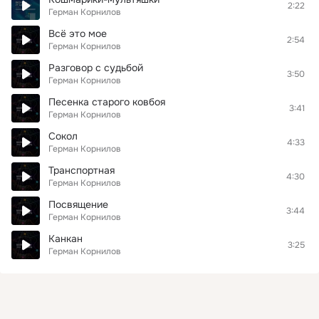
2:22
Герман Корнилов
Всё это мое
2:54
Герман Корнилов
Разговор с судьбой
3:50
Герман Корнилов
Песенка старого ковбоя
3:41
Герман Корнилов
Сокол
4:33
Герман Корнилов
Транспортная
4:30
Герман Корнилов
Посвящение
3:44
Герман Корнилов
Канкан
3:25
Герман Корнилов