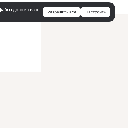
Войти
e-файлы должен ваш
Разрешить все
Настроить
Правая
колонка