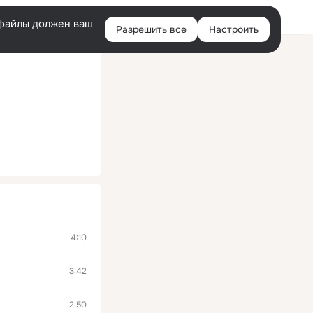
Войти
e-файлы должен ваш
Разрешить все
Настроить
Правая
колонка
4:10
3:42
2:50