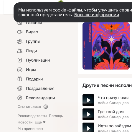
Мы используем cookie-файлы, чтобы улучшить сервис
законный представитель.
Больше информации
Левая
Главная
колонка
Видео
Группы
Люди
Публикации
Игры
Подарки
Другие песни исполн
Поздравления
Что прячут окна
Рекомендации
Алёна Самарцева
Сменить язык
Где твой дом
Рекламодателям
Помощь
Алёна Самарцева
Новости
Ещё
Идти по звёздам
Мы применяем
Алёна Самарцева