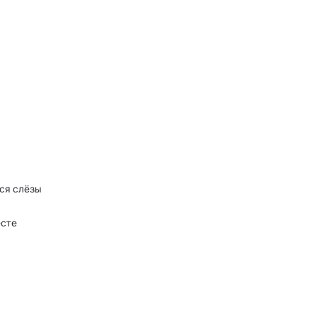
тся слёзы
есте