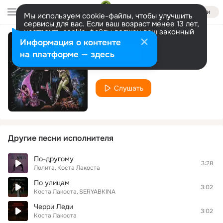
Войти
Мы используем cookie-файлы, чтобы улучшить
сервисы для вас. Если ваш возраст менее 13 лет,
настроить cookie-файлы должен ваш законный
представитель.
Больше информации
Информация о контенте
Money Man
Разрешить все
Настроить
на платформе — здесь
Коста Лакоста
Слушать
Другие песни исполнителя
По-другому
3:28
Лолита
Коста Лакоста
По улицам
3:02
Коста Лакоста
SERYABKINA
Черри Леди
3:02
Коста Лакоста