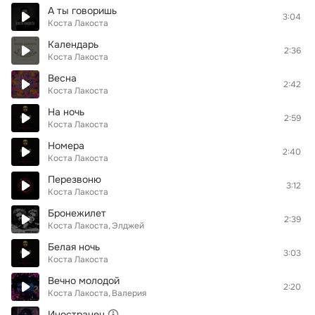
А ты говоришь
3:04
Коста Лакоста
Календарь
2:36
Коста Лакоста
Весна
2:42
Коста Лакоста
На ночь
2:59
Коста Лакоста
Номера
2:40
Коста Лакоста
Перезвоню
3:12
Коста Лакоста
Бронежилет
2:39
Коста Лакоста
Элджей
Белая ночь
3:03
Коста Лакоста
Вечно молодой
2:20
Коста Лакоста
Валерия
Иностранец