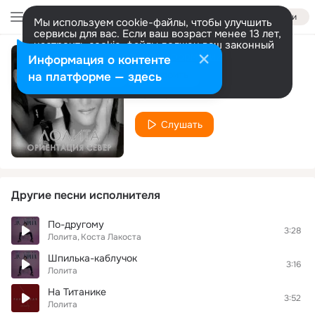
Войти
Мы используем cookie-файлы, чтобы улучшить
сервисы для вас. Если ваш возраст менее 13 лет,
настроить cookie-файлы должен ваш законный
представитель.
Больше информации
Информация о контенте
Уходя, уходи (DJ Miami and DJ Dope Pop Remix)
Разрешить все
Настроить
на платформе — здесь
Лолита
Слушать
Другие песни исполнителя
По-другому
3:28
Лолита
Коста Лакоста
Шпилька-каблучок
3:16
Лолита
На Титанике
3:52
Лолита