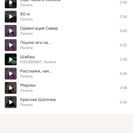
2:45
Лолита
90-е
2:34
Лолита
Ориентация Север
3:20
Лолита
Пошлю его на...
3:20
Лолита
Шабаш
2:35
ICEGERGERT
Лолита
Расскажи, как...
3:45
Лолита
Марлен
3:38
Лолита
Красная Шапочка
2:42
Лолита