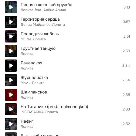
Песня о женской дружбе
3:13
Лолита
feat.
Алёна Апина
Территория сердца
3:57
Денис Майданов
Лолита
Последняя любовь
2:51
MONA
Лолита
Грустная танцую
2:59
Лолита
Раневская
3:34
Лолита
Журналистка
2:34
Mavik
Лолита
Шампанское
2:38
Лолита
На Титанике (prod. realmoneyken)
2:33
INSTASAMKA
Лолита
Нафиг
2:52
Лолита
Ешь, люби и молись